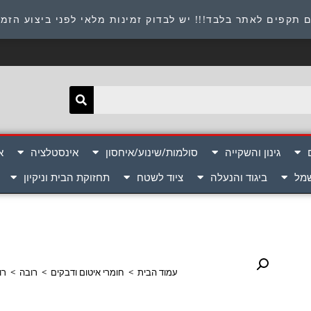
תובת : היוזמים 9 אור יהודה שירות לקוחות 054-8945722
 תקפים לאתר בלבד!!! יש לבדוק זמינות מלאי לפני ביצוע הזמ
גינון והשקייה
סולמות/שינוע/איחסון
אינסטלציה
א
שמל
ביגוד והנעלה
ציוד לשטח
תחזוקת הבית וניקיון
עמוד הבית
>
חומרי איטום ודבקים
>
רובה
>
רו