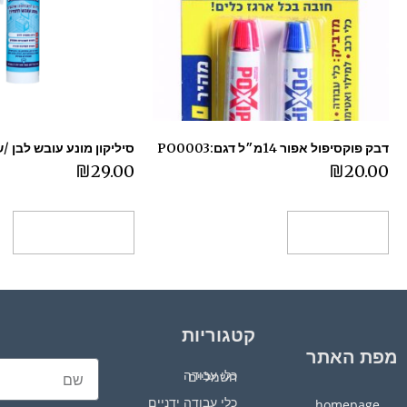
דבק פוקסיפול אפור 14מ״ל דגם:PO0003
סיליקון מונע עובש לבן /
₪
29.00
₪
20.00
הוספה לסל
בחר אפשרויות
קטגוריות
מפת האתר
כלי עבודה חשמליים
כלי עבודה ידניים
homepage