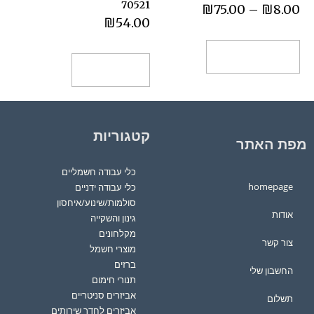
70521
₪
75.00
–
₪
8.00
₪
54.00
בחר אפשרויות
הוספה לסל
קטגוריות
מפת האתר
כלי עבודה חשמליים
homepage
כלי עבודה ידניים
סולמות/שינוע/איחסון
אודות
גינון והשקייה
מקלחונים
צור קשר
מוצרי חשמל
ברזים
החשבון שלי
תנורי חימום
אביזרים סניטריים
תשלום
אביזרים לחדר שירותים