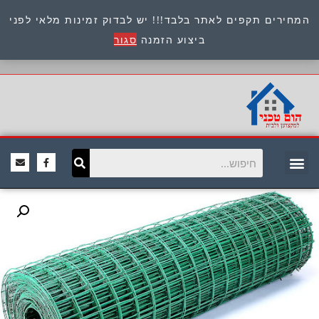
המחירים תקפים לאתר בלבד!!! יש לבדוק זמינות מלאי לפני
כתובת : היוזמים 9 אור יהודה שירות לקוחות 054-
ביצוע הזמנה
סגור
8945722