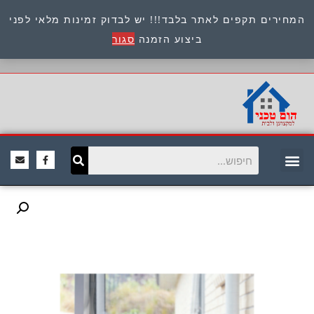
המחירים תקפים לאתר בלבד!!! יש לבדוק זמינות מלאי לפני
כתובת : היוזמים 9 אור יהודה שירות לקוחות 054-
ביצוע הזמנה
סגור
8945722