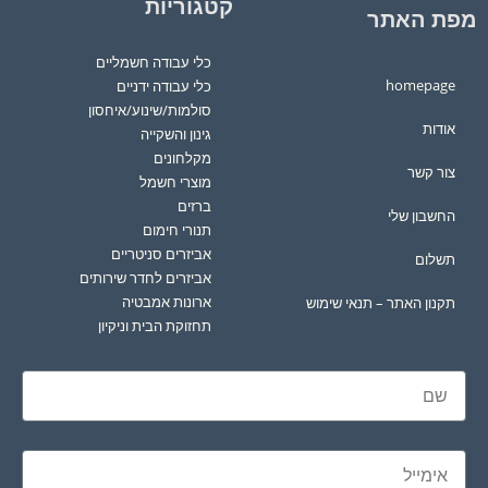
קטגוריות
מפת האתר
כלי עבודה חשמליים
homepage
כלי עבודה ידניים
סולמות/שינוע/איחסון
אודות
גינון והשקייה
מקלחונים
צור קשר
מוצרי חשמל
ברזים
החשבון שלי
תנורי חימום
אביזרים סניטריים
תשלום
אביזרים לחדר שירותים
ארונות אמבטיה
תקנון האתר – תנאי שימוש
תחזוקת הבית וניקיון