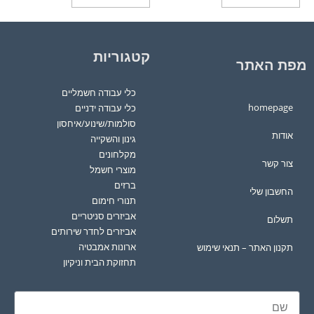
קטגוריות
מפת האתר
כלי עבודה חשמליים
homepage
כלי עבודה ידניים
סולמות/שינוע/איחסון
אודות
גינון והשקייה
מקלחונים
צור קשר
מוצרי חשמל
ברזים
החשבון שלי
תנורי חימום
אביזרים סניטריים
תשלום
אביזרים לחדר שירותים
ארונות אמבטיה
תקנון האתר – תנאי שימוש
תחזוקת הבית וניקיון