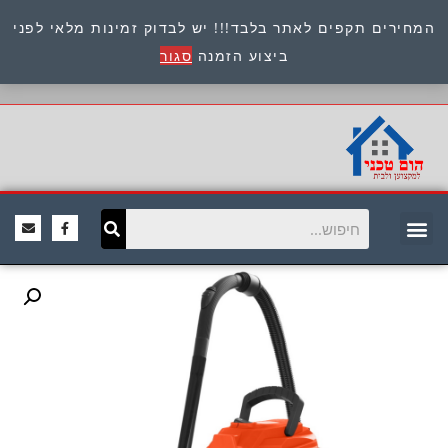
המחירים תקפים לאתר בלבד!!! יש לבדוק זמינות מלאי לפני
כתובת : היוזמים 9 אור יהודה שירות לקוחות 054-
ביצוע הזמנה
סגור
8945722