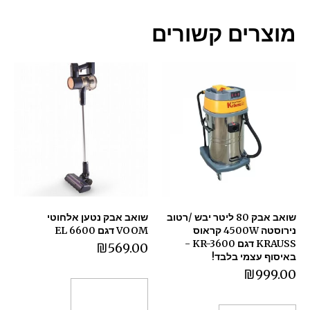
מוצרים קשורים
שואב אבק 80 ליטר יבש /רטוב
שואב אבק נטען אלחוטי
נירוסטה 4500W קראוס
VOOM דגם EL 6600
KRAUSS דגם KR-3600 -
₪
569.00
באיסוף עצמי בלבד!
₪
999.00
הוספה לסל