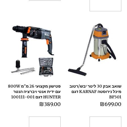
הוספה לסל
שואב אבק 30 ליטר יבש/רטוב
פטישון מקצועי 26 מ"מ 800W
מיכל נירוסטה KARNAF דגם
עם ידית אנטי ויברציה הנטר
BF501
HUNTER דגם 100111-001
₪
389.00
₪
699.00
הוספה לסל
הוספה לסל