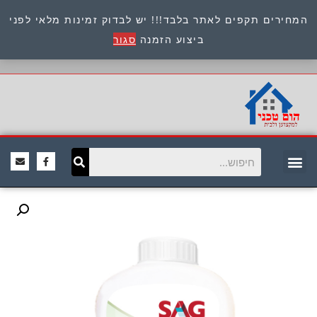
המחירים תקפים לאתר בלבד!!! יש לבדוק זמינות מלאי לפני
כתובת : היוזמים 9 אור יהודה שירות לקוחות 054-
ביצוע הזמנה
סגור
8945722