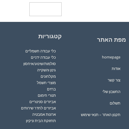
הוספה לסל
קטגוריות
מפת האתר
כלי עבודה חשמליים
homepage
כלי עבודה ידניים
סולמות/שינוע/איחסון
אודות
גינון והשקייה
מקלחונים
צור קשר
מוצרי חשמל
ברזים
החשבון שלי
תנורי חימום
אביזרים סניטריים
תשלום
אביזרים לחדר שירותים
ארונות אמבטיה
תקנון האתר – תנאי שימוש
תחזוקת הבית וניקיון