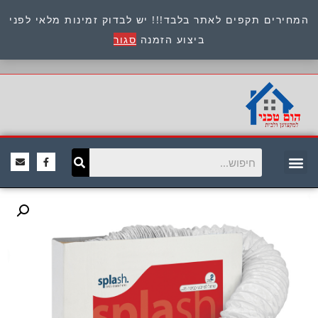
המחירים תקפים לאתר בלבד!!! יש לבדוק זמינות מלאי לפני
כתובת : היוזמים 9 אור יהודה שירות לקוחות 054-
ביצוע הזמנה
סגור
8945722