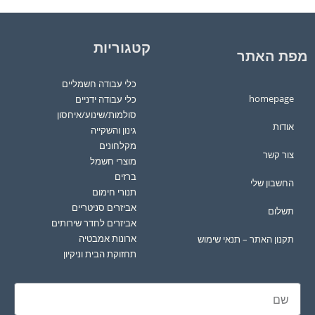
קטגוריות
מפת האתר
כלי עבודה חשמליים
homepage
כלי עבודה ידניים
סולמות/שינוע/איחסון
אודות
גינון והשקייה
מקלחונים
צור קשר
מוצרי חשמל
ברזים
החשבון שלי
תנורי חימום
אביזרים סניטריים
תשלום
אביזרים לחדר שירותים
ארונות אמבטיה
תקנון האתר – תנאי שימוש
תחזוקת הבית וניקיון