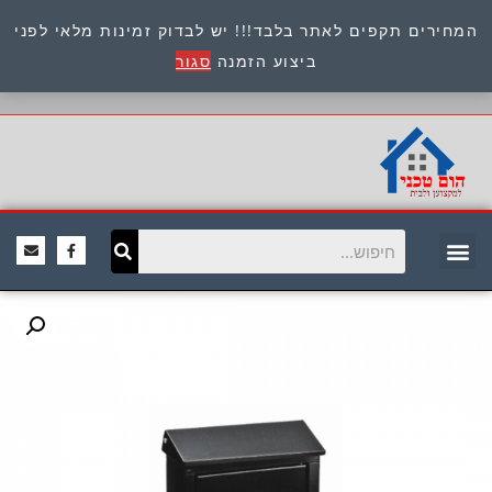
המחירים תקפים לאתר בלבד!!! יש לבדוק זמינות מלאי לפני
כתובת : היוזמים 9 אור יהודה שירות לקוחות 054-
ביצוע הזמנה
סגור
8945722