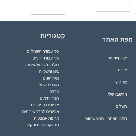
הוספה לסל
הוספה לסל
קטגוריות
מפת האתר
כלי עבודה חשמליים
homepage
כלי עבודה ידניים
סולמות/שינוע/איחסון
אודות
גינון והשקייה
מקלחונים
צור קשר
מוצרי חשמל
ברזים
החשבון שלי
תנורי חימום
אביזרים סניטריים
תשלום
אביזרים לחדר שירותים
ארונות אמבטיה
תקנון האתר – תנאי שימוש
תחזוקת הבית וניקיון