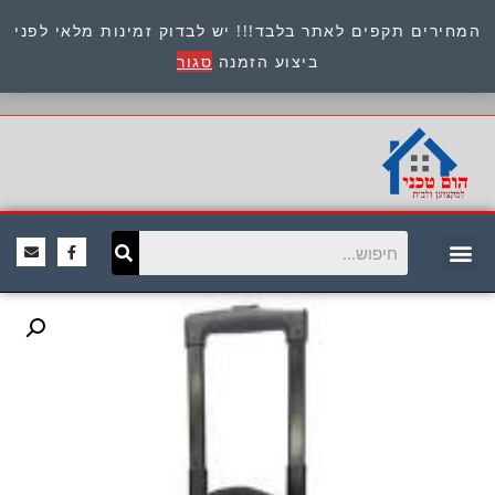
המחירים תקפים לאתר בלבד!!! יש לבדוק זמינות מלאי לפני
כתובת : היוזמים 9 אור יהודה שירות לקוחות 054-
ביצוע הזמנה
סגור
8945722