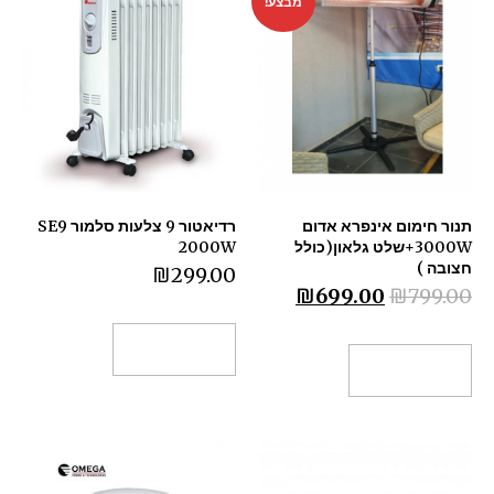
מבצע!
תנור חימום אינפרא אדום
רדיאטור 9 צלעות סלמור SE9
3000W+שלט גלאון(כולל
2000W
חצובה )
₪
299.00
₪
699.00
₪
799.00
הוספה לסל
הוספה לסל