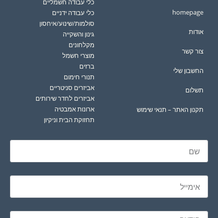
כלי עבודה חשמליים
homepage
כלי עבודה ידניים
סולמות/שינוע/איחסון
אודות
גינון והשקייה
מקלחונים
צור קשר
מוצרי חשמל
ברזים
החשבון שלי
תנורי חימום
אביזרים סניטריים
תשלום
אביזרים לחדר שירותים
ארונות אמבטיה
תקנון האתר – תנאי שימוש
תחזוקת הבית וניקיון