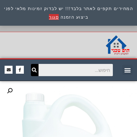
המחירים תקפים לאתר בלבד!!! יש לבדוק זמינות מלאי לפני
כתובת : היוזמים 9 אור יהודה שירות לקוחות 054-
ביצוע הזמנה
סגור
8945722