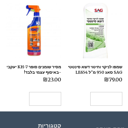
שמפו לניקוי וחיטוי דשא סינטטי
מסיר שומנים סופר KH-7 יעקבי
SAG סאג 950 מ"ל LE654
-באיסוף עצמי בלבד!
₪
23.00
₪
79.00
הוספה לסל
הוספה לסל
קטגוריות