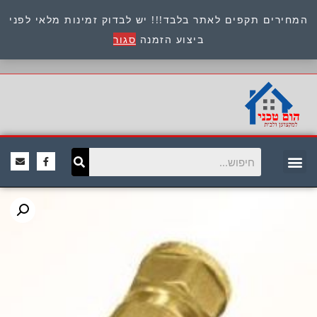
המחירים תקפים לאתר בלבד!!! יש לבדוק זמינות מלאי לפני
כתובת : היוזמים 9 אור יהודה שירות לקוחות 054-
ביצוע הזמנה
סגור
8945722