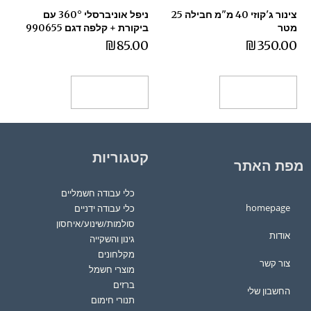
צינור ג'קוזי 40 מ"מ חבילה 25
ניפל אוניברסלי 360° עם
מטר
ביקורת + קלפה דגם 990655
₪
85.00
₪
350.00
הוספה לסל
הוספה לסל
קטגוריות
מפת האתר
כלי עבודה חשמליים
homepage
כלי עבודה ידניים
סולמות/שינוע/איחסון
אודות
גינון והשקייה
מקלחונים
צור קשר
מוצרי חשמל
ברזים
החשבון שלי
תנורי חימום