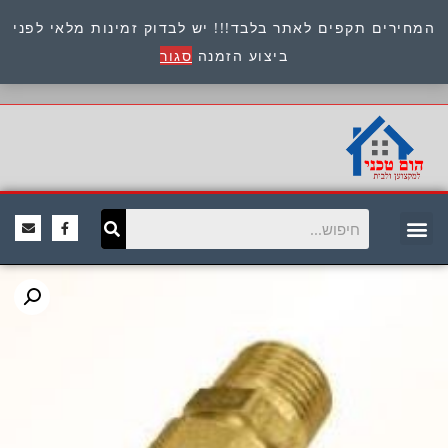
המחירים תקפים לאתר בלבד!!! יש לבדוק זמינות מלאי לפני
כתובת : היוזמים 9 אור יהודה שירות לקוחות 054-
ביצוע הזמנה
סגור
8945722