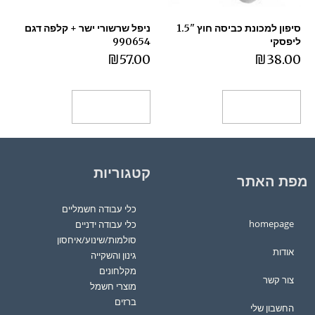
סיפון למכונת כביסה חוץ "1.5
ניפל שרשורי ישר + קלפה דגם
ליפסקי
990654
₪
57.00
₪
38.00
הוספה לסל
הוספה לסל
קטגוריות
מפת האתר
כלי עבודה חשמליים
homepage
כלי עבודה ידניים
סולמות/שינוע/איחסון
אודות
גינון והשקייה
מקלחונים
צור קשר
מוצרי חשמל
ברזים
החשבון שלי