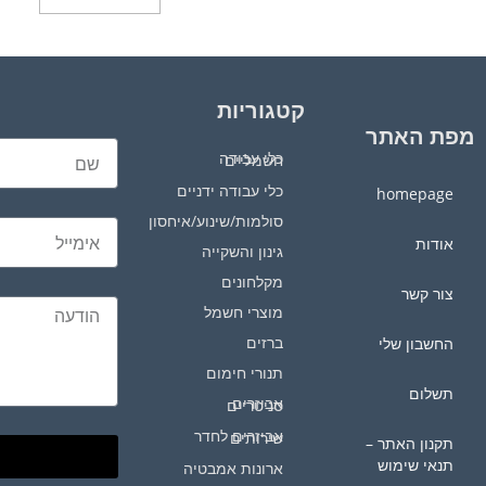
קטגוריות
מפת האתר
כלי עבודה חשמליים
כלי עבודה ידניים
homepage
סולמות/שינוע/איחסון
אודות
גינון והשקייה
מקלחונים
צור קשר
מוצרי חשמל
ברזים
החשבון שלי
תנורי חימום
תשלום
אביזרים סניטריים
אביזרים לחדר שירותים
תקנון האתר –
תנאי שימוש
ארונות אמבטיה