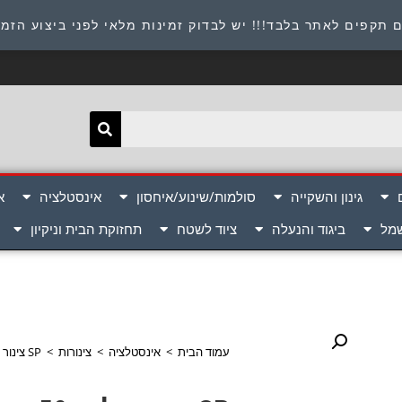
תובת : היוזמים 9 אור יהודה שירות לקוחות 054-8945722
 תקפים לאתר בלבד!!! יש לבדוק זמינות מלאי לפני ביצוע הזמ
גינון והשקייה
סולמות/שינוע/איחסון
אינסטלציה
א
שמל
ביגוד והנעלה
ציוד לשטח
תחזוקת הבית וניקיון
עמוד הבית
>
אינסטלציה
>
צינורות
>
SP צינור לבן 50 מטר 20 מ"מ